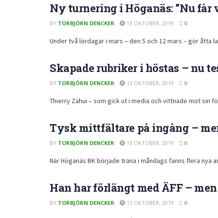
Ny turnering i Höganäs: ”Nu får 
BY
TORBJÖRN DENCKER
13 OKTOBER, 2019
0
Under två lördagar i mars – den 5 och 12 mars – gör åtta lag
Skapade rubriker i höstas – nu t
BY
TORBJÖRN DENCKER
13 OKTOBER, 2019
0
Thierry Zahui – som gick ut i media och vittnade mot sin förr
Tysk mittfältare på ingång – me
BY
TORBJÖRN DENCKER
13 OKTOBER, 2019
0
När Höganäs BK började träna i måndags fanns flera nya ansi
Han har förlängt med ÄFF – men
BY
TORBJÖRN DENCKER
13 OKTOBER, 2019
0