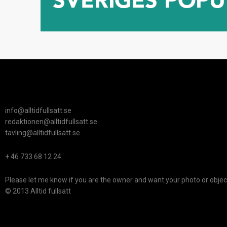
info@alltidfullsatt.se
redaktionen@alltidfullsatt.se
tavling@alltidfullsatt.se
+ 46 733 68 12 24
Please let me know if you are the owner and want your photo or objec
© 2013 Alltid fullsatt