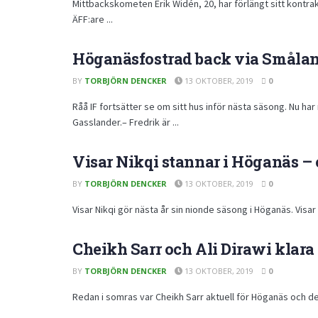
Mittbackskometen Erik Widén, 20, har förlängt sitt kontra
ÄFF:are ...
Höganäsfostrad back via Småland
BY
TORBJÖRN DENCKER
13 OKTOBER, 2019
0
Råå IF fortsätter se om sitt hus inför nästa säsong. Nu h
Gasslander.– Fredrik är ...
Visar Nikqi stannar i Höganäs – 
BY
TORBJÖRN DENCKER
13 OKTOBER, 2019
0
Visar Nikqi gör nästa år sin nionde säsong i Höganäs. Visar N
Cheikh Sarr och Ali Dirawi klara
BY
TORBJÖRN DENCKER
13 OKTOBER, 2019
0
Redan i somras var Cheikh Sarr aktuell för Höganäs och de