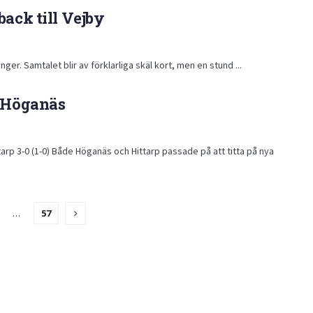
back till Vejby
er. Samtalet blir av förklarliga skäl kort, men en stund ...
r Höganäs
arp 3-0 (1-0) Både Höganäs och Hittarp passade på att titta på nya
…
57