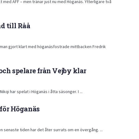
kt med ÄFF – men tränar just nu med Höganäs. Ytterligare två
 till Råå
ar man gjort klart med höganäsfostrade mittbacken Fredrik
och spelare från Vejby klar
ikqi har spelat i Höganäs i åtta säsonger. I ...
 för Höganäs
n senaste tiden har det åter surrats om en övergång. ...