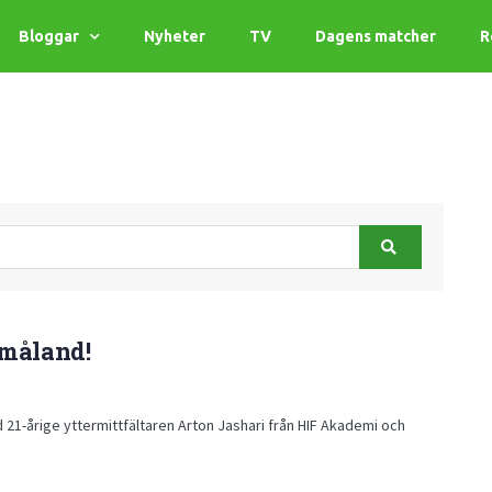
Bloggar
Nyheter
TV
Dagens matcher
R
Småland!
ed 21-årige yttermittfältaren Arton Jashari från HIF Akademi och