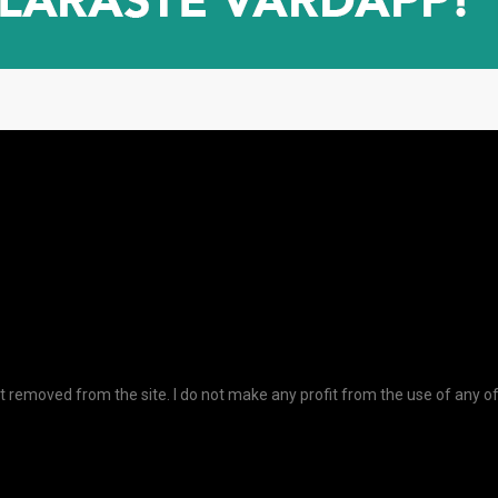
t removed from the site. I do not make any profit from the use of any o