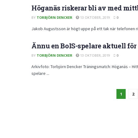
Höganäs riskerar bli av med mitt
BY
TORBJÖRN DENCKER
13 OKTOBER, 2019
0
Jakob Augustsson är högt uppe på ett tak när telefonen ring
Ännu en BoIS-spelare aktuell fö
BY
TORBJÖRN DENCKER
13 OKTOBER, 2019
0
Arkivfoto: Torbjörn Dencker Träningsmatch: Höganäs – Hitt
spelare ...
1
2