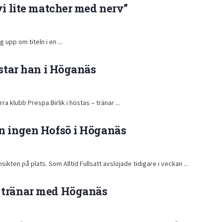
vi lite matcher med nerv”
 upp om titeln i en ...
estar han i Höganäs
a klubb Prespa Birlik i höstas – tränar ...
n ingen Hofsö i Höganäs
kten på plats. Som Alltid Fullsatt avslöjade tidigare i veckan ...
 tränar med Höganäs